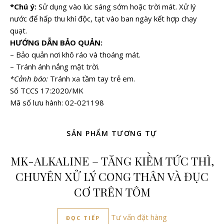
*Chú ý:
Sử dụng vào lúc sáng sớm hoặc trời mát. Xử lý
nước để hấp thu khí độc, tạt vào ban ngày kết hợp chạy
quạt.
HƯỚNG DẪN BẢO QUẢN:
– Bảo quản nơi khô ráo và thoáng mát.
– Tránh ánh nắng mặt trời.
*Cảnh báo:
Tránh xa tầm tay trẻ em.
Số TCCS 17:2020/MK
Mã số lưu hành: 02-021198
SẢN PHẨM TƯƠNG TỰ
MK-ALKALINE – TĂNG KIỀM TỨC THÌ,
CHUYÊN XỬ LÝ CONG THÂN VÀ ĐỤC
CƠ TRÊN TÔM
Tư vấn đặt hàng
ĐỌC TIẾP