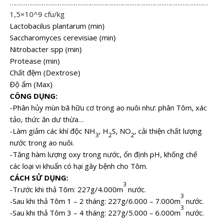
……………………………………………………
………………………………………………
1,5×10^9 cfu/kg
Lactobacilus plantarum (min)
Saccharomyces cerevisiae (min)
Nitrobacter spp (min)
Protease (min)
Chất đệm (Dextrose)
Độ ẩm (Max)
CÔNG DỤNG:
-Phân hủy mùn bã hữu cơ trong ao nuôi như: phân Tôm, xác
tảo, thức ăn dư thừa…
-Làm giảm các khí độc NH
, H
S, NO
, cải thiện chất lượng
3
2
2
nước trong ao nuôi.
-Tăng hàm lượng oxy trong nước, ổn định pH, khống chế
các loại vi khuẩn có hại gây bệnh cho Tôm.
CÁCH SỬ DỤNG:
3
-Trước khi thả Tôm: 227g/4.000m
nước.
3
-Sau khi thả Tôm 1 – 2 tháng: 227g/6.000 – 7.000m
nước.
3
-Sau khi thả Tôm 3 – 4 tháng: 227g/5.000 – 6.000m
nước.