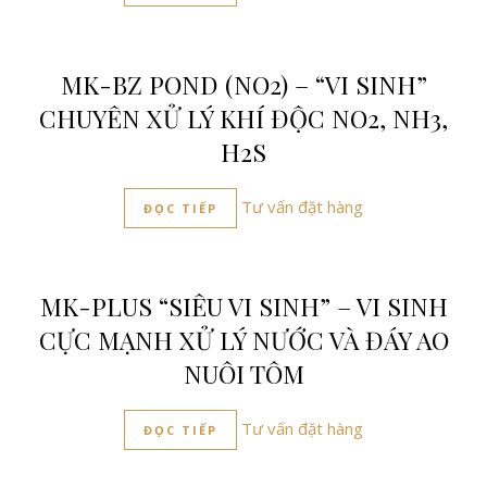
MK-BZ POND (NO2) – “VI SINH”
CHUYÊN XỬ LÝ KHÍ ĐỘC NO2, NH3,
H2S
Tư vấn đặt hàng
ĐỌC TIẾP
MK-PLUS “SIÊU VI SINH” – VI SINH
CỰC MẠNH XỬ LÝ NƯỚC VÀ ĐÁY AO
NUÔI TÔM
Tư vấn đặt hàng
ĐỌC TIẾP