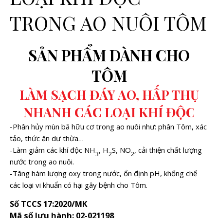
TRONG AO NUÔI TÔM
SẢN PHẨM DÀNH CHO
TÔM
LÀM SẠCH ĐÁY AO, HẤP THỤ
NHANH CÁC LOẠI KHÍ ĐỘC
-Phân hủy mùn bã hữu cơ trong ao nuôi như: phân Tôm, xác
tảo, thức ăn dư thừa…
-Làm giảm các khí độc NH
, H
S, NO
, cải thiện chất lượng
3
2
2
nước trong ao nuôi.
-Tăng hàm lượng oxy trong nước, ổn định pH, khống chế
các loại vi khuẩn có hại gây bệnh cho Tôm.
Số TCCS 17:2020/MK
Mã số lưu hành: 02-021198