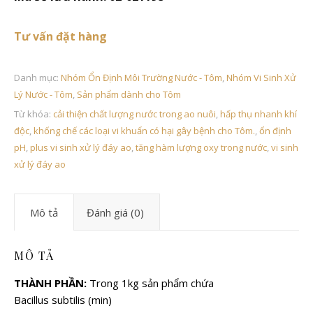
Tư vấn đặt hàng
Liên hệ với công ty Mekong Vina để biết thêm chi tiết
Danh mục:
Nhóm Ổn Định Môi Trường Nước - Tôm
,
Nhóm Vi Sinh Xử
Lý Nước - Tôm
,
Sản phẩm dành cho Tôm
Từ khóa:
cải thiện chất lượng nước trong ao nuôi
,
hấp thụ nhanh khí
độc
,
khống chế các loại vi khuẩn có hại gây bệnh cho Tôm.
,
ổn định
pH
,
plus vi sinh xử lý đáy ao
,
tăng hàm lượng oxy trong nước
,
vi sinh
xử lý đáy ao
Mô tả
Đánh giá (0)
MÔ TẢ
THÀNH PHẦN:
Trong 1kg sản phẩm chứa
Bacillus subtilis (min)