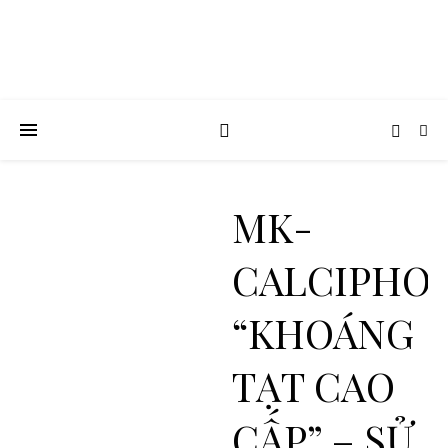
MK-
CALCIPHO
“KHOÁNG
TẠT CAO
CẤP” – SỬ