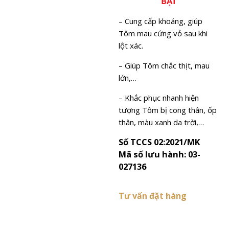
BẠT
– Cung cấp khoáng, giúp
Tôm mau cứng vỏ sau khi
lột xác.
– Giúp Tôm chắc thịt, mau
lớn,…
– Khắc phục nhanh hiện
tượng Tôm bị cong thân, ốp
thân, màu xanh da trời,…
Số TCCS 02:2021/MK
Mã số lưu hành: 03-
027136
Tư vấn đặt hàng
Liên hệ với công ty Mekong
Vina để biết thêm chi tiết