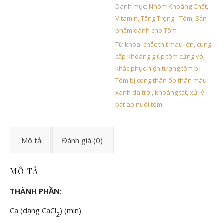
Danh mục:
Nhóm Khoáng Chất,
Vitamin, Tăng Trọng - Tôm
,
Sản
phẩm dành cho Tôm
Từ khóa:
chắc thịt mau lớn
,
cung
cấp khoáng giúp tôm cứng vỏ
,
khắc phục hiện tượng tôm bị
Tôm bị cong thân ốp thân màu
xanh da trời
,
khoáng tạt
,
xử lý
bạt ao nuôi tôm
Mô tả
Đánh giá (0)
MÔ TẢ
THÀNH PHẦN:
Ca (dạng CaCl
) (min)
2