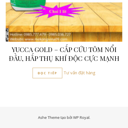
YUCCA GOLD – CẤP CỨU TÔM NỔI
ĐẦU, HẤP THỤ KHÍ ĐỘC CỰC MẠNH
Tư vấn đặt hàng
ĐỌC TIẾP
Ashe Theme tạo bởi
WP Royal
.