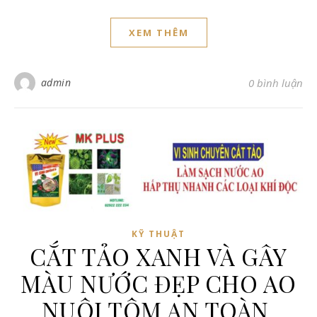
XEM THÊM
admin
0 bình luận
KỸ THUẬT
CẮT TẢO XANH VÀ GÂY
MÀU NƯỚC ĐẸP CHO AO
NUÔI TÔM AN TOÀN,