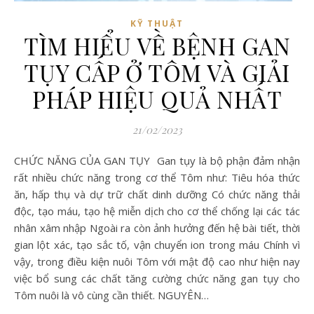
KỸ THUẬT
TÌM HIỂU VỀ BỆNH GAN
TỤY CẤP Ở TÔM VÀ GIẢI
PHÁP HIỆU QUẢ NHẤT
21/02/2023
CHỨC NĂNG CỦA GAN TỤY Gan tụy là bộ phận đảm nhận
rất nhiều chức năng trong cơ thể Tôm như: Tiêu hóa thức
ăn, hấp thụ và dự trữ chất dinh dưỡng Có chức năng thải
độc, tạo máu, tạo hệ miễn dịch cho cơ thể chống lại các tác
nhân xâm nhập Ngoài ra còn ảnh hưởng đến hệ bài tiết, thời
gian lột xác, tạo sắc tố, vận chuyển ion trong máu Chính vì
vậy, trong điều kiện nuôi Tôm với mật độ cao như hiện nay
việc bổ sung các chất tăng cường chức năng gan tụy cho
Tôm nuôi là vô cùng cần thiết. NGUYÊN…