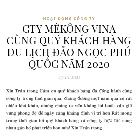
HOẠT ĐỘNG CÔNG TY
CTY MÊKÔNG VINA
CÙNG QUÝ KHÁCH HÀNG
DU LỊCH ĐẢO NGỌC PHÚ
QUỐC NĂM 2020
23/10/2021
𝐗𝐢𝐧 𝐓𝐫𝐚̂𝐧 𝐭𝐫𝐨̣𝐧𝐠 𝐂𝐚̉𝐦 𝐨̛𝐧 𝐪𝐮𝐲́ 𝐤𝐡𝐚́𝐜𝐡 𝐡𝐚̀𝐧𝐠 đ𝐚̃ đ𝐨̂̀𝐧𝐠 𝐡𝐚̀𝐧𝐡 𝐜𝐮̀𝐧𝐠
𝐜𝐨̂𝐧𝐠 𝐭𝐲 𝐭𝐫𝐨𝐧𝐠 𝐭𝐡𝐨̛̀𝐢 𝐠𝐢𝐚𝐧 𝐪𝐮𝐚, c𝐡𝐚̣̆𝐧𝐠 đ𝐮̛𝐨̛̀𝐧𝐠 𝐦𝐨̣̂𝐭 𝐧𝐚̆𝐦 𝐪𝐮𝐚 𝐜𝐨́ 𝐫𝐚̂́𝐭
𝐧𝐡𝐢𝐞̂̀𝐮 𝐤𝐡𝐨́ 𝐤𝐡𝐚̆𝐧, 𝐧𝐡𝐮̛𝐧𝐠 𝐜𝐡𝐮́𝐧𝐠 𝐭𝐚 𝐯𝐚̂̃𝐧 𝐤𝐡𝐨̂𝐧𝐠 𝐥𝐮̀𝐢 𝐛𝐮̛𝐨̛́𝐜 𝐯𝐚̂̃𝐧 𝐠𝐢𝐮̛̃
𝐯𝐮̛̃𝐧𝐠 𝐩𝐡𝐨𝐧𝐠 đ𝐨̣̂ đ𝐞̂̉ 𝐧𝐠𝐚̀𝐲 𝐜𝐚̀𝐧𝐠 𝐤𝐡𝐚̆̉𝐧𝐠 đ𝐢̣𝐧𝐡 𝐯𝐢̣ 𝐭𝐫𝐢́ 𝐡𝐨̛𝐧 𝐑𝐚̂́𝐭 𝐦𝐨𝐧𝐠
𝐭𝐫𝐨𝐧𝐠 𝐭𝐡𝐨̛̀𝐢 𝐠𝐢𝐚𝐧 𝐭𝐨̛́𝐢 𝐪𝐮𝐲́ 𝐤𝐡𝐚́𝐜𝐡 𝐡𝐚̀𝐧𝐠 𝐯𝐚̀ 𝐜𝐨̂𝐧𝐠 𝐭𝐲 hợp tác 𝐜𝐮̀𝐧𝐠
𝐧𝐡𝐚𝐮 𝐠𝐚̆́𝐧 𝐛𝐨́ 𝐩𝐡𝐚́𝐭 𝐭𝐫𝐢𝐞̂̉𝐧 𝐡𝐨̛𝐧 𝐧𝐮̛̃𝐚! 𝐗𝐢𝐧 𝐓𝐫𝐚̂𝐧 𝐭𝐫𝐨̣𝐧𝐠