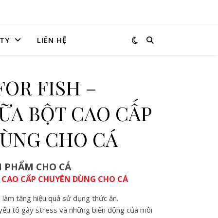
TY
LIÊN HỆ
OR FISH –
ỮA BỘT CAO CẤP
ÙNG CHO CÁ
N PHẨM CHO CÁ
 CAO CẤP CHUYÊN DÙNG CHO CÁ
, làm tăng hiệu quả sử dụng thức ăn.
 yếu tố gây stress và những biến động của môi