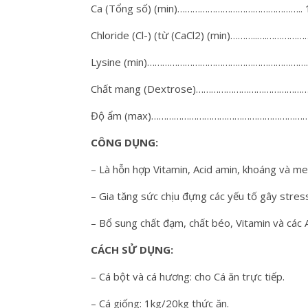
Ca (Tổng số) (min)………………………………………….. 
Chloride (Cl-) (từ (CaCl2) (min)………..….………
Lysine (min)………………………………………………………
Chất mang (Dextrose)…………………………………………
Độ ẩm (max)……………………………………………………
CÔNG DỤNG:
– Là hỗn hợp Vitamin, Acid amin, khoáng và me
– Gia tăng sức chịu đựng các yếu tố gây stre
– Bổ sung chất đạm, chất béo, Vitamin và các Ac
CÁCH SỬ DỤNG:
– Cá bột và cá hương: cho Cá ăn trực tiếp.
– Cá giống: 1kg/20kg thức ăn.