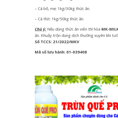
– Cá bố, mẹ: 1kg/30kg thức ăn.
– Cá thịt: 1kg/50kg thức ăn.
Chú ý:
Nếu dùng thức ăn viên thì hòa
MK-MILK
ăn. Khuấy trộn dung dịch thường xuyên khi tướ
Số TCCS: 21/2022/MKV
Mã số lưu hành: 01-039408