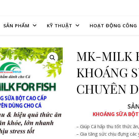
SẢN PHẨM
KỸ THUẬT
HOẠT ĐỘNG CÔNG 
MK-MILK F
KHOÁNG S
CHUYÊN D
SẢ
KHOÁNG SỮA BỘT
– Giúp Cá hấp thu tốt thức ăn
– Gia tăng sức chịu đựng các