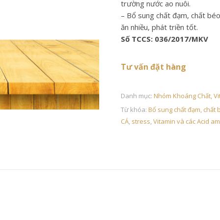
trường nước ao nuôi.
– Bổ sung chất đạm, chất béo,
ăn nhiều, phát triền tốt.
Số TCCS: 036/2017/MKV
Tư vấn đặt hàng
Liên hệ với công ty Mekong Vina
Danh mục:
Nhóm Khoáng Chất, Vit
Từ khóa:
Bổ sung chất đạm
,
chất 
CÁ
,
stress
,
Vitamin và các Acid am