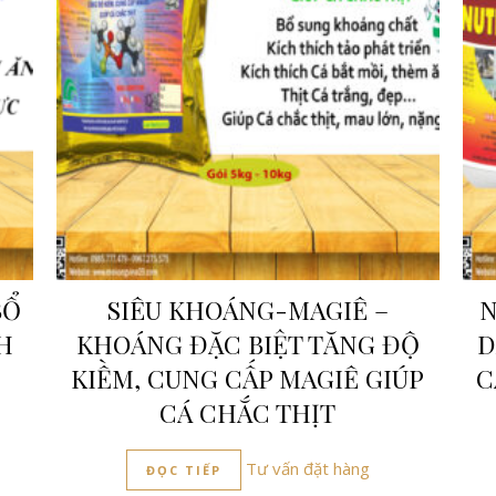
BỔ
SIÊU KHOÁNG-MAGIÊ –
N
H
KHOÁNG ĐẶC BIỆT TĂNG ĐỘ
D
,
KIỀM, CUNG CẤP MAGIÊ GIÚP
C
CÁ CHẮC THỊT
Tư vấn đặt hàng
ĐỌC TIẾP