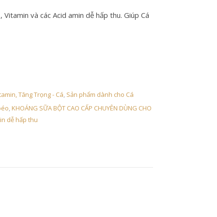
 Vitamin và các Acid amin dễ hấp thu. Giúp Cá
 để biết thêm chi tiết
amin, Tăng Trọng - Cá
,
Sản phẩm dành cho Cá
béo
,
KHOÁNG SỮA BỘT CAO CẤP CHUYÊN DÙNG CHO
in dễ hấp thu