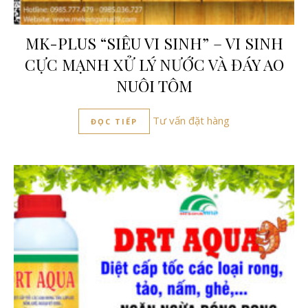
MK-PLUS “SIÊU VI SINH” – VI SINH
CỰC MẠNH XỬ LÝ NƯỚC VÀ ĐÁY AO
NUÔI TÔM
Tư vấn đặt hàng
ĐỌC TIẾP