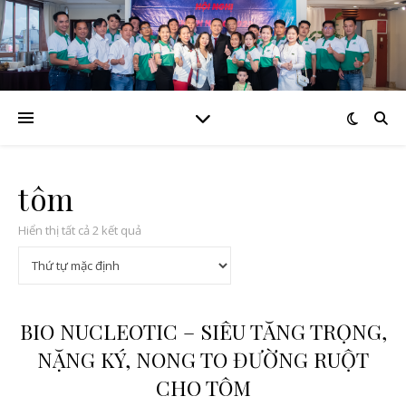
tôm
Hiển thị tất cả 2 kết quả
BIO NUCLEOTIC – SIÊU TĂNG TRỌNG,
NẶNG KÝ, NONG TO ĐƯỜNG RUỘT
CHO TÔM