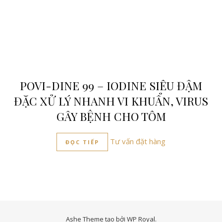
POVI-DINE 99 – IODINE SIÊU ĐẬM
ĐẶC XỬ LÝ NHANH VI KHUẨN, VIRUS
GÂY BỆNH CHO TÔM
Tư vấn đặt hàng
ĐỌC TIẾP
Ashe Theme tạo bởi
WP Royal
.