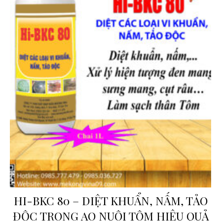
HI-BKC 80 – DIỆT KHUẨN, NẤM, TẢO
ĐỘC TRONG AO NUÔI TÔM HIỆU QUẢ