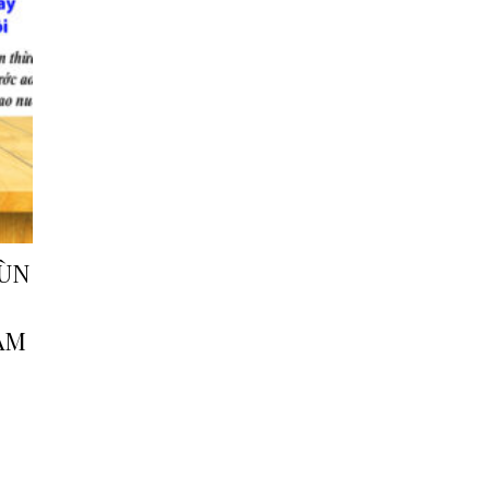
MÙN
ÀM