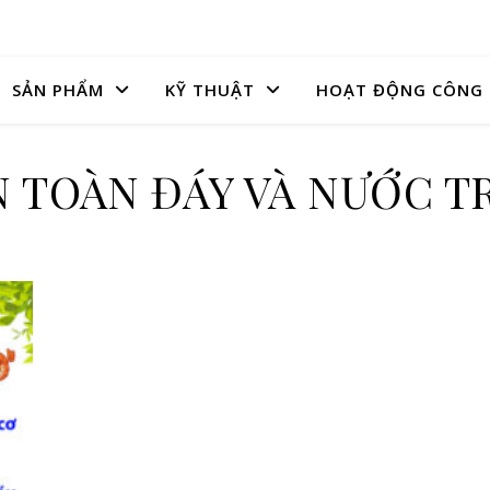
SẢN PHẨM
KỸ THUẬT
HOẠT ĐỘNG CÔNG 
 TOÀN ĐÁY VÀ NƯỚC T