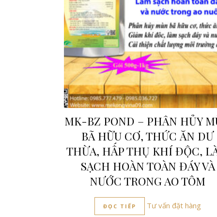
MK-BZ POND – PHÂN HỦY 
BÃ HỮU CƠ, THỨC ĂN DƯ
THỪA, HẤP THỤ KHÍ ĐỘC, L
SẠCH HOÀN TOÀN ĐÁY VÀ
NƯỚC TRONG AO TÔM
Tư vấn đặt hàng
ĐỌC TIẾP