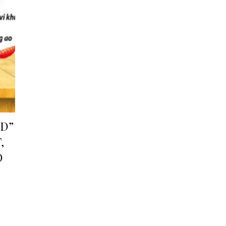
ND”
,
O