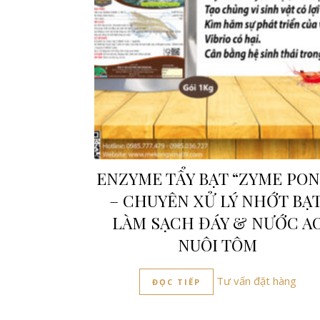
ENZYME TẨY BẠT “ZYME PO
– CHUYÊN XỬ LÝ NHỚT BẠT
LÀM SẠCH ĐÁY & NƯỚC A
NUÔI TÔM
Tư vấn đặt hàng
ĐỌC TIẾP