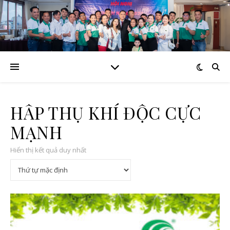
HẤP THỤ KHÍ ĐỘC CỰC
MẠNH
Hiển thị kết quả duy nhất