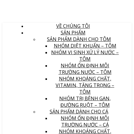
VỀ CHÚNG TÔI
SẢN PHẨM
SẢN PHẨM DÀNH CHO TÔM
NHÓM DIỆT KHUẨN – TÔM
NHÓM VI SINH XỬ LÝ NƯỚC –
TÔM
NHÓM ỔN ĐỊNH MÔI
TRƯỜNG NƯỚC – TÔM
NHÓM KHOÁNG CHẤT,
VITAMIN, TĂNG TRỌNG –
TÔM
NHÓM TRỊ BỆNH GAN,
ĐƯỜNG RUỘT – TÔM
SẢN PHẨM DÀNH CHO CÁ
NHÓM ỔN ĐỊNH MÔI
TRƯỜNG NƯỚC – CÁ
NHÓM KHOÁNG CHẤT,