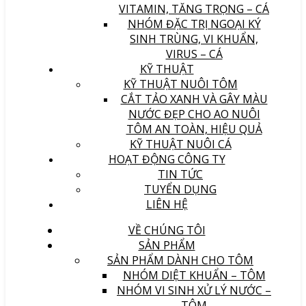
VITAMIN, TĂNG TRỌNG – CÁ
NHÓM ĐẶC TRỊ NGOẠI KÝ
SINH TRÙNG, VI KHUẨN,
VIRUS – CÁ
KỸ THUẬT
KỸ THUẬT NUÔI TÔM
CẮT TẢO XANH VÀ GÂY MÀU
NƯỚC ĐẸP CHO AO NUÔI
TÔM AN TOÀN, HIỆU QUẢ
KỸ THUẬT NUÔI CÁ
HOẠT ĐỘNG CÔNG TY
TIN TỨC
TUYỂN DỤNG
LIÊN HỆ
VỀ CHÚNG TÔI
SẢN PHẨM
SẢN PHẨM DÀNH CHO TÔM
NHÓM DIỆT KHUẨN – TÔM
NHÓM VI SINH XỬ LÝ NƯỚC –
TÔM