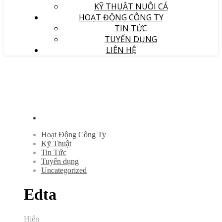
KỸ THUẬT NUÔI CÁ
HOẠT ĐỘNG CÔNG TY
TIN TỨC
TUYỂN DỤNG
LIÊN HỆ
Hoạt Động Công Ty
Kỹ Thuật
Tin Tức
Tuyển dụng
Uncategorized
Edta
Hiển