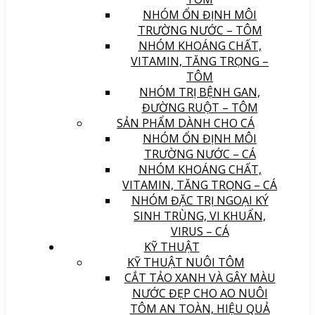
NHÓM ỔN ĐỊNH MÔI
TRƯỜNG NƯỚC – TÔM
NHÓM KHOÁNG CHẤT,
VITAMIN, TĂNG TRỌNG –
TÔM
NHÓM TRỊ BỆNH GAN,
ĐƯỜNG RUỘT – TÔM
SẢN PHẨM DÀNH CHO CÁ
NHÓM ỔN ĐỊNH MÔI
TRƯỜNG NƯỚC – CÁ
NHÓM KHOÁNG CHẤT,
VITAMIN, TĂNG TRỌNG – CÁ
NHÓM ĐẶC TRỊ NGOẠI KÝ
SINH TRÙNG, VI KHUẨN,
VIRUS – CÁ
KỸ THUẬT
KỸ THUẬT NUÔI TÔM
CẮT TẢO XANH VÀ GÂY MÀU
NƯỚC ĐẸP CHO AO NUÔI
TÔM AN TOÀN, HIỆU QUẢ