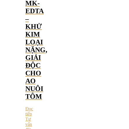
MK-
EDTA
–
KHỬ
KIM
LOẠI
NẶNG,
GIẢI
ĐỘC
CHO
AO
NUÔI
TÔM
Đọc
tiếp
Tư
vấn