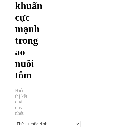
khuẩn
cực
mạnh
trong
ao
nuôi
tôm
Hiển
thị kết
quả
duy
nhất