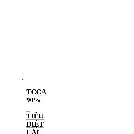
TCCA
90%
–
TIÊU
DIỆT
CÁC