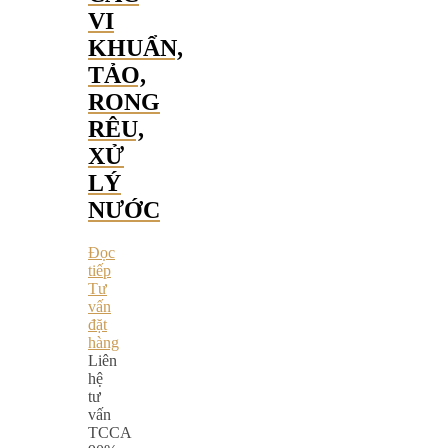
VI
KHUẨN,
TẢO,
RONG
RÊU,
XỬ
LÝ
NƯỚC
Đọc
tiếp
Tư
vấn
đặt
hàng
Liên
hệ
tư
vấn
TCCA