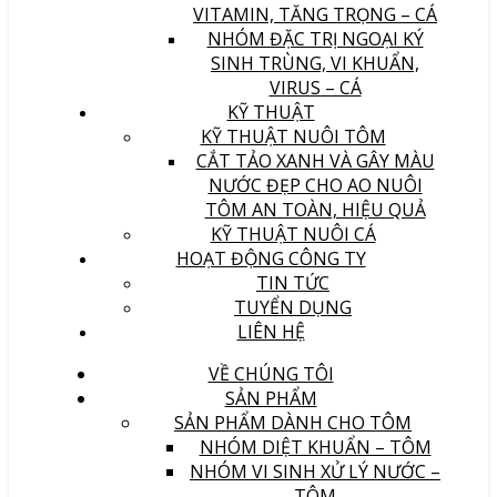
VITAMIN, TĂNG TRỌNG – CÁ
NHÓM ĐẶC TRỊ NGOẠI KÝ
SINH TRÙNG, VI KHUẨN,
VIRUS – CÁ
KỸ THUẬT
KỸ THUẬT NUÔI TÔM
CẮT TẢO XANH VÀ GÂY MÀU
NƯỚC ĐẸP CHO AO NUÔI
TÔM AN TOÀN, HIỆU QUẢ
KỸ THUẬT NUÔI CÁ
HOẠT ĐỘNG CÔNG TY
TIN TỨC
TUYỂN DỤNG
LIÊN HỆ
VỀ CHÚNG TÔI
SẢN PHẨM
SẢN PHẨM DÀNH CHO TÔM
NHÓM DIỆT KHUẨN – TÔM
NHÓM VI SINH XỬ LÝ NƯỚC –
TÔM