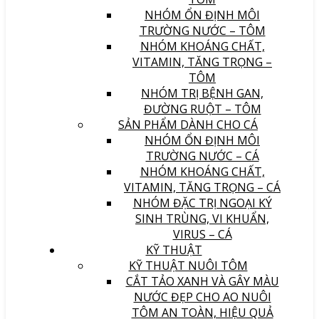
NHÓM ỔN ĐỊNH MÔI
TRƯỜNG NƯỚC – TÔM
NHÓM KHOÁNG CHẤT,
VITAMIN, TĂNG TRỌNG –
TÔM
NHÓM TRỊ BỆNH GAN,
ĐƯỜNG RUỘT – TÔM
SẢN PHẨM DÀNH CHO CÁ
NHÓM ỔN ĐỊNH MÔI
TRƯỜNG NƯỚC – CÁ
NHÓM KHOÁNG CHẤT,
VITAMIN, TĂNG TRỌNG – CÁ
NHÓM ĐẶC TRỊ NGOẠI KÝ
SINH TRÙNG, VI KHUẨN,
VIRUS – CÁ
KỸ THUẬT
KỸ THUẬT NUÔI TÔM
CẮT TẢO XANH VÀ GÂY MÀU
NƯỚC ĐẸP CHO AO NUÔI
TÔM AN TOÀN, HIỆU QUẢ