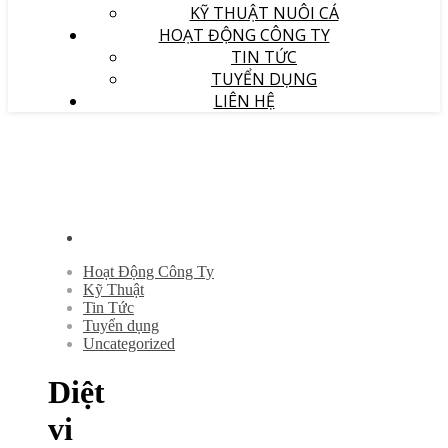
KỸ THUẬT NUÔI CÁ
HOẠT ĐỘNG CÔNG TY
TIN TỨC
TUYỂN DỤNG
LIÊN HỆ
Hoạt Động Công Ty
Kỹ Thuật
Tin Tức
Tuyển dụng
Uncategorized
Diệt
vi