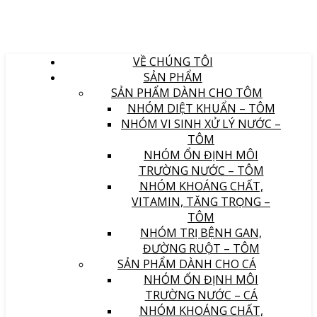
VỀ CHÚNG TÔI
SẢN PHẨM
SẢN PHẨM DÀNH CHO TÔM
NHÓM DIỆT KHUẨN – TÔM
NHÓM VI SINH XỬ LÝ NƯỚC –
TÔM
NHÓM ỔN ĐỊNH MÔI
TRƯỜNG NƯỚC – TÔM
NHÓM KHOÁNG CHẤT,
VITAMIN, TĂNG TRỌNG –
TÔM
NHÓM TRỊ BỆNH GAN,
ĐƯỜNG RUỘT – TÔM
SẢN PHẨM DÀNH CHO CÁ
NHÓM ỔN ĐỊNH MÔI
TRƯỜNG NƯỚC – CÁ
NHÓM KHOÁNG CHẤT,