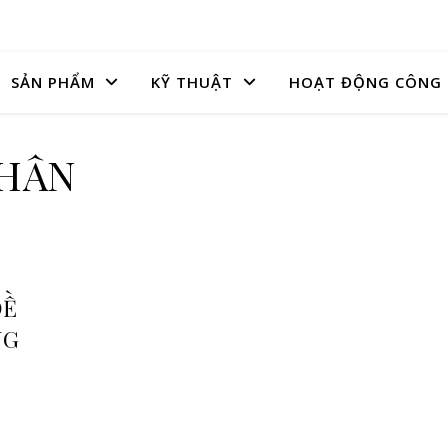
SẢN PHẨM
KỸ THUẬT
HOẠT ĐỘNG CÔNG 
HÂN
ĐỀ
NG