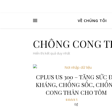
VỀ CHÚNG TÔI
CHỐNG CONG T
Hiển thị kết quả duy nhất
CPLUS US 300 – TĂNG SỨC 
KHÁNG, CHỐNG SỐC, CHỐ
CONG THÂN CHO TÔM
0
₫
Được xếp hạng
5.00