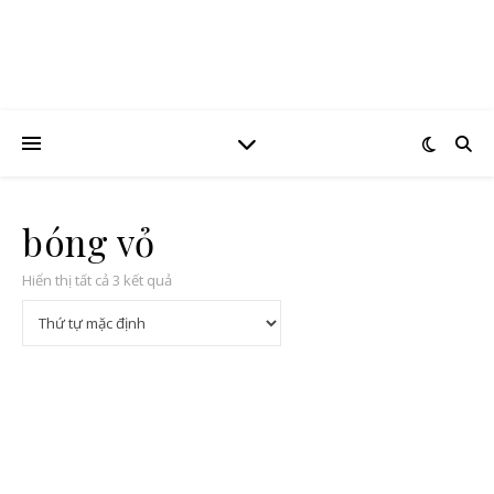
bóng vỏ
Hiển thị tất cả 3 kết quả