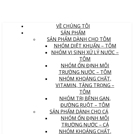
VỀ CHÚNG TÔI
SẢN PHẨM
SẢN PHẨM DÀNH CHO TÔM
NHÓM DIỆT KHUẨN – TÔM
NHÓM VI SINH XỬ LÝ NƯỚC –
TÔM
NHÓM ỔN ĐỊNH MÔI
TRƯỜNG NƯỚC – TÔM
NHÓM KHOÁNG CHẤT,
VITAMIN, TĂNG TRỌNG –
TÔM
NHÓM TRỊ BỆNH GAN,
ĐƯỜNG RUỘT – TÔM
SẢN PHẨM DÀNH CHO CÁ
NHÓM ỔN ĐỊNH MÔI
TRƯỜNG NƯỚC – CÁ
NHÓM KHOÁNG CHẤT,