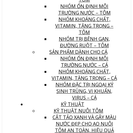
NHÓM ỔN ĐỊNH MÔI
TRƯỜNG NƯỚC – TÔM
NHÓM KHOÁNG CHẤT,
VITAMIN, TĂNG TRỌNG –
TÔM
NHÓM TRỊ BỆNH GAN,
ĐƯỜNG RUỘT – TÔM
SẢN PHẨM DÀNH CHO CÁ
NHÓM ỔN ĐỊNH MÔI
TRƯỜNG NƯỚC – CÁ
NHÓM KHOÁNG CHẤT,
VITAMIN, TĂNG TRỌNG – CÁ
NHÓM ĐẶC TRỊ NGOẠI KÝ
SINH TRÙNG, VI KHUẨN,
VIRUS – CÁ
KỸ THUẬT
KỸ THUẬT NUÔI TÔM
CẮT TẢO XANH VÀ GÂY MÀU
NƯỚC ĐẸP CHO AO NUÔI
TÔM AN TOÀN, HIỆU QUẢ