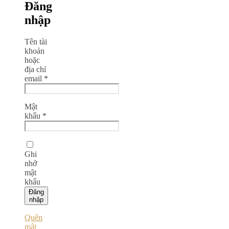
Đăng
nhập
Tên tài
khoản
hoặc
địa chỉ
email
*
Mật
khẩu
*
Ghi
nhớ
mật
khẩu
Đăng
nhập
Quên
mật