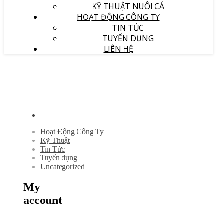
KỸ THUẬT NUÔI CÁ
HOẠT ĐỘNG CÔNG TY
TIN TỨC
TUYỂN DỤNG
LIÊN HỆ
Hoạt Động Công Ty
Kỹ Thuật
Tin Tức
Tuyển dụng
Uncategorized
My
account