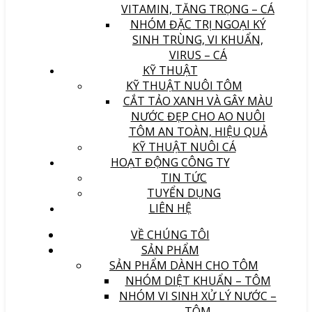
VITAMIN, TĂNG TRỌNG – CÁ
NHÓM ĐẶC TRỊ NGOẠI KÝ
SINH TRÙNG, VI KHUẨN,
VIRUS – CÁ
KỸ THUẬT
KỸ THUẬT NUÔI TÔM
CẮT TẢO XANH VÀ GÂY MÀU
NƯỚC ĐẸP CHO AO NUÔI
TÔM AN TOÀN, HIỆU QUẢ
KỸ THUẬT NUÔI CÁ
HOẠT ĐỘNG CÔNG TY
TIN TỨC
TUYỂN DỤNG
LIÊN HỆ
VỀ CHÚNG TÔI
SẢN PHẨM
SẢN PHẨM DÀNH CHO TÔM
NHÓM DIỆT KHUẨN – TÔM
NHÓM VI SINH XỬ LÝ NƯỚC –
TÔM